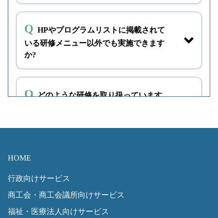
タイムマネジ
全職員
ダウンロード
メント研修
HPやプログラムリストに掲載されて
リスクマネジ
全職員
ダウンロード
いる研修メニュー以外でも実施できます
メント研修
か?
ダウンロード
人事評価者研
管理職
修
どのような研修を取り扱っています
か?
人事評価者研
管理職
ダウンロード
修（3時間×テ
ーマ別）
セミナー型の研修はありますか?
HOME
被評価者研修
一般職
ダウンロード
行政向けサービス
キャリアデザ
一般職
ダウンロード
どのような講師がいますか?講師は何
商工会・商工会議所向けサービス
イン研修（ベ
名いますか?
テラン）
福祉・医療法人向けサービス