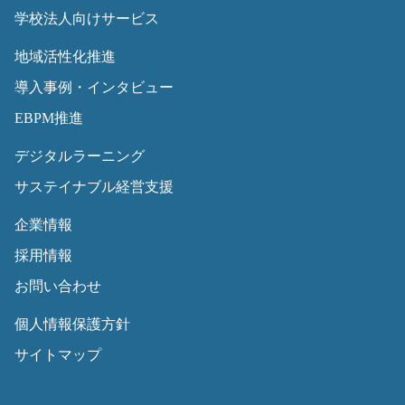
学校法人向けサービス
キャリアデザ
監督職・一般
ダウンロード
研修テキストはいつ頃届きますか?
イン研修（中
職
地域活性化推進
堅）
導入事例・インタビュー
キャリアデザ
監督職・一般
ダウンロード
EBPM推進
研修のキャンセル規定はありますか?
イン研修（若
職
デジタルラーニング
手）
サステイナブル経営支援
研修で使用する備品はどのような物が
コンプライア
全職員
ダウンロード
企業情報
ンス対策プロ
ありますか?
グラム
採用情報
お問い合わせ
ハラスメント
管理職
ダウンロード
研修の開始時間や終了時間の要望には
研修(管理職）
個人情報保護方針
応えてくれますか?
サイトマップ
ハラスメント
監督職・一般
ダウンロード
研修（一般）
職
全国で研修が実施可能ですか?