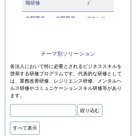
職研修
ド
中堅職員
中堅職員
ダウンロー
研修
ド
新規採用
新規採用
ダウンロー
職員研修
職員
ド
テーマ別ソリーション
（仕事の
進め方）
各法人において特に必要とされるビジネススキルを
啓発する研修プログラムです。代表的な研修として
新規採用
新規採用
ダウンロー
は、業務改善研修、レジリエンス研修、メンタルヘ
職員研修
職員
ド
ルス研修やコミュニケーションスキル研修等があり
（ビジネ
ます。
スマナ
ー）
新規採用
新規採用
ダウンロー
職員フォ
職員
ド