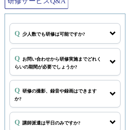
研修サービスQ&A
研修
職・一般職
育成面談力向
管理監督者
ダウンロード
上研修
少人数でも研修は可能ですか?
メンター養成
新規採用職員
ダウンロード
研修
育成役
新規採用職員
お問い合わせから研修実施までどれく
新規採用職員
ダウンロード
を育てる指導
指導員
らいの期間が必要でしょうか?
者研修
ビジネスマナ
新規採用職員
ダウンロード
研修の撮影、録音や録画はできます
ー研修
か?
仕事の進め方
新規採用職員
ダウンロード
研修
講師派遣は平日のみですか?