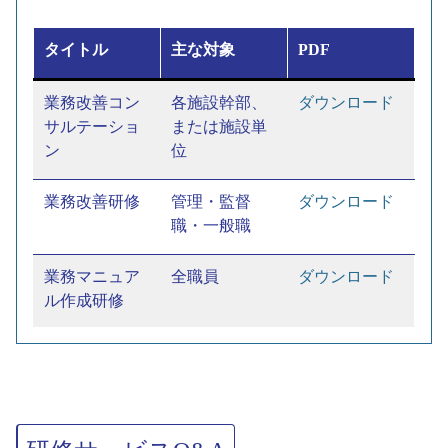
ロー研修
タイトル
主な対象
PDF
施設長の
施設長
ダウンロー
役割発揮
次期施設
ド
業務改善コン
各施設幹部、
ダウンロード
プログラ
長
サルテーショ
または施設単
ム
ン
位
業務改善研修
管理・監督
ダウンロード
職・一般職
業務マニュア
全職員
ダウンロード
ル作成研修
業務ミス防止
全職員
ダウンロード
研修
部下指導育成
管理・監督
ダウンロード